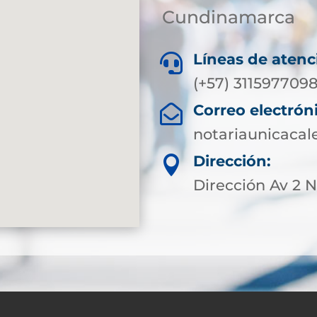
Cundinamarca
Líneas de atenc

(+57) 311597709
Correo electrón

notariaunicaca
Dirección:

Dirección Av 2 N