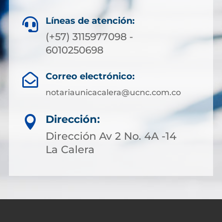
Líneas de atención:

(+57) 3115977098 -
6010250698
Correo electrónico:

notariaunicacalera@ucnc.com.co
Dirección:

Dirección Av 2 No. 4A -14
La Calera