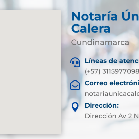
Notaría Ún
Calera
Cundinamarca
Líneas de atenc

(+57) 311597709
Correo electrón

notariaunicaca
Dirección:

Dirección Av 2 N