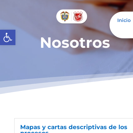
Inicio
Abrir barra de herramientas
Nosotros
Mapas y cartas descriptivas de los
procesos