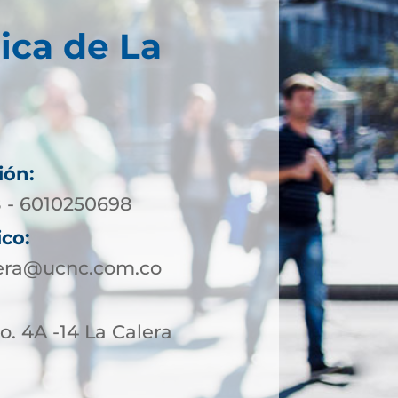
ica de La
ión:
8 - 6010250698
ico:
lera@ucnc.com.co
o. 4A -14 La Calera