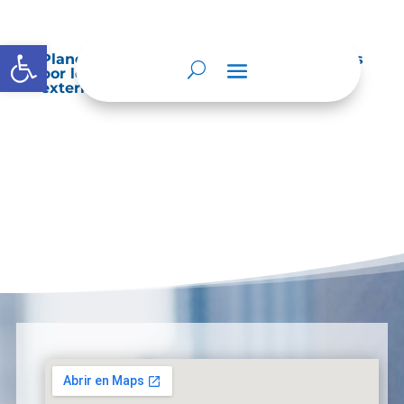
Abrir barra de herramientas
Planes de Mejoramiento vigentes exigidos
por los entes de control o auditoría
externos o internos.