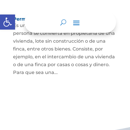
Abrir barra de herramientas
Permuta de Inmuebles
Es uno de los contratos para que una
persona se convierta en propietaria de una
vivienda, lote sin construcción o de una
finca, entre otros bienes. Consiste, por
ejemplo, en el intercambio de una vivienda
o de una finca por casas o cosas y dinero.
Para que sea una...