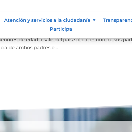
país temporal
Atención y servicios a la ciudadanía
Transparen
Participa
adres o el representante legal o quienes sean los titul
menores de edad a salir del país solo, con uno de sus pa
ncia de ambos padres o...