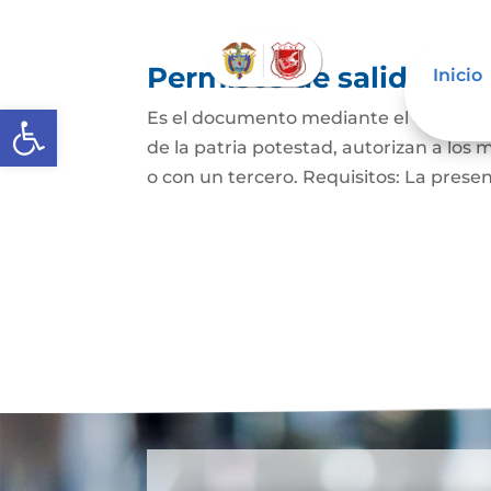
Permisos de salida de 
Inicio
Abrir barra de herramientas
Es el documento mediante el cual los p
de la patria potestad, autorizan a los 
o con un tercero. Requisitos: La prese