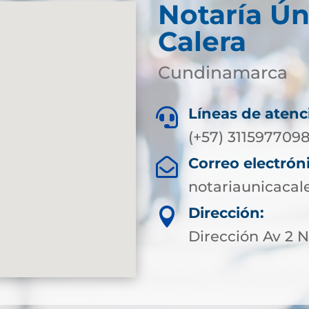
Notaría Ún
Calera
Cundinamarca
Líneas de atenc

(+57) 311597709
Correo electrón

notariaunicaca
Dirección:

Dirección Av 2 N