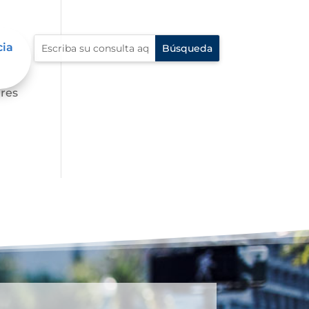
cia
ares
dres