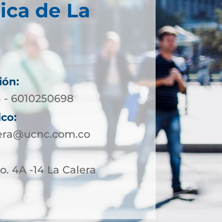
ica de La
ión:
8 - 6010250698
ico:
lera@ucnc.com.co
o. 4A -14 La Calera