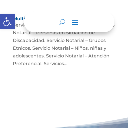
Abrir barra de herramientas
Multimedia
Servicio Notarial – Fuerzas Militares. Servicio
Notarial – Personas en Situación de
Discapacidad. Servicio Notarial – Grupos
Étnicos. Servicio Notarial – Niños, niñas y
adolescentes. Servicio Notarial – Atención
Preferencial. Servicios...