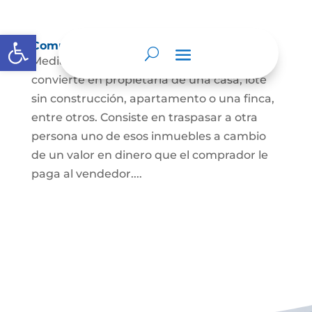
Abrir barra de herramientas
Compraventa de inmuebles
Mediante este contrato, una persona se
convierte en propietaria de una casa, lote
sin construcción, apartamento o una finca,
entre otros. Consiste en traspasar a otra
persona uno de esos inmuebles a cambio
de un valor en dinero que el comprador le
paga al vendedor....