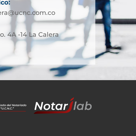
ico:
lera@ucnc.com.co
o. 4A -14 La Calera