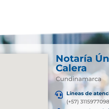
Notaría Ún
Calera
Cundinamarca
Líneas de atenc

(+57) 311597709