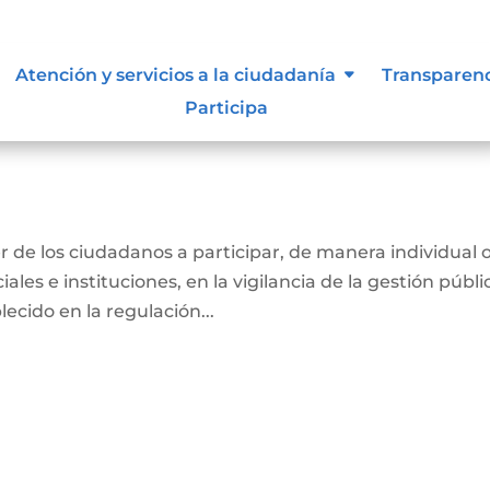
L MUNICIPIO DE LA CALERA
Atención y servicios a la ciudadanía
Transparen
Participa
-AREVALODescarga
ber de los ciudadanos a participar, de manera individual 
ales e instituciones, en la vigilancia de la gestión públi
ecido en la regulación...