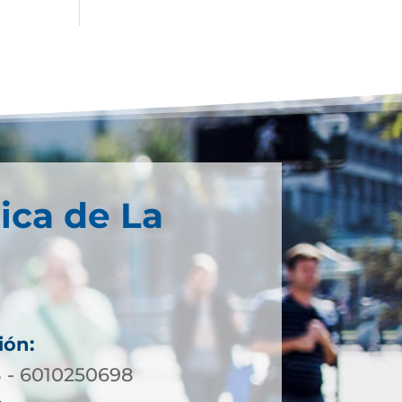
ica de La
ión:
8 - 6010250698