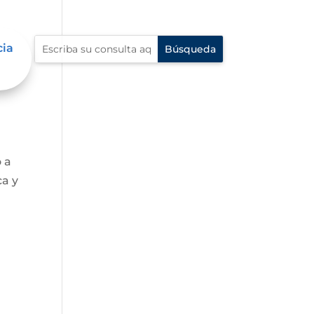
cia
o a
ca y