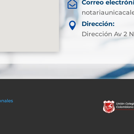
Correo electrón

notariaunicaca
Dirección:

Dirección Av 2 N
onales