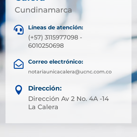
Cundinamarca
Líneas de atención:

(+57) 3115977098 -
6010250698
Correo electrónico:

notariaunicacalera@ucnc.com.co
Dirección:

Dirección Av 2 No. 4A -14
La Calera