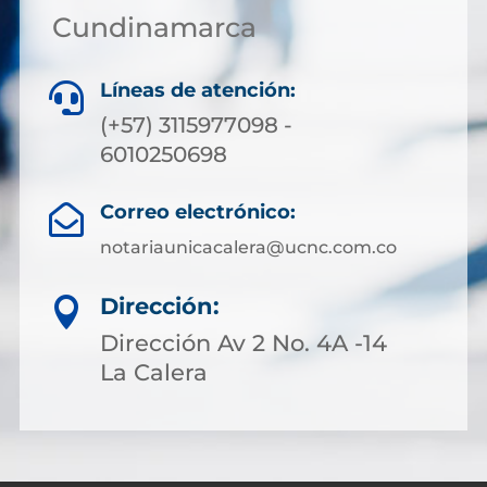
Cundinamarca
Líneas de atención:

(+57) 3115977098 -
6010250698
Correo electrónico:

notariaunicacalera@ucnc.com.co
Dirección:

Dirección Av 2 No. 4A -14
La Calera